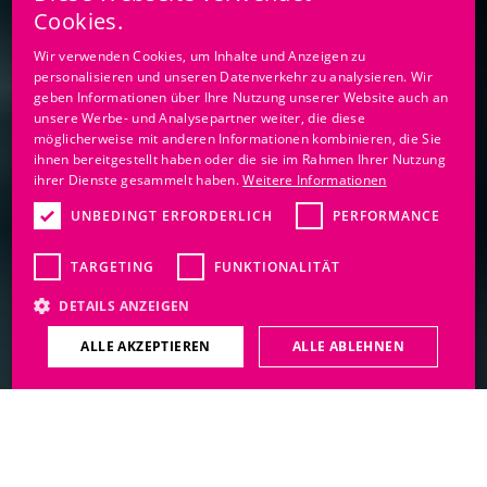
Cookies.
GERMAN
Wir verwenden Cookies, um Inhalte und Anzeigen zu
personalisieren und unseren Datenverkehr zu analysieren. Wir
FRENCH
geben Informationen über Ihre Nutzung unserer Website auch an
ITALIAN
unsere Werbe- und Analysepartner weiter, die diese
möglicherweise mit anderen Informationen kombinieren, die Sie
ihnen bereitgestellt haben oder die sie im Rahmen Ihrer Nutzung
ihrer Dienste gesammelt haben.
Weitere Informationen
UNBEDINGT ERFORDERLICH
PERFORMANCE
TARGETING
FUNKTIONALITÄT
DETAILS ANZEIGEN
ALLE AKZEPTIEREN
ALLE ABLEHNEN
Salbe