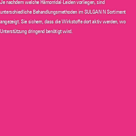
Je nachdem welche Hämorridal-Leiden vorliegen, sind
unterschiedliche Behandlungsmethoden im SULGAN N Sortiment
angezeigt. Sie sichern, dass die Wirkstoffe dort aktiv werden, wo
Unterstützung dringend benötigt wird.