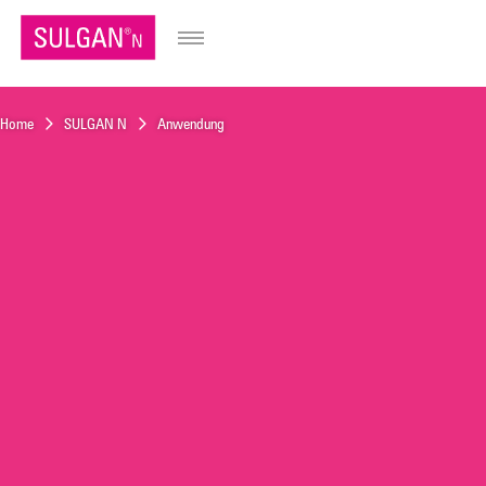
FR
IT
Home
SULGAN N
Anwendung
EN